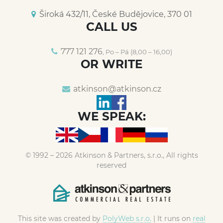
Široká 432/11, České Budějovice, 370 01
CALL US
777 121 276
, Po – Pá (8,00 – 16,00)
OR WRITE
atkinson@
atkinson.cz
WE SPEAK:
© 1992 – 2026 Atkinson & Partners, s.r.o., All rights
reserved
This site was created by
PolyWeb s.r.o.
| It runs on
real