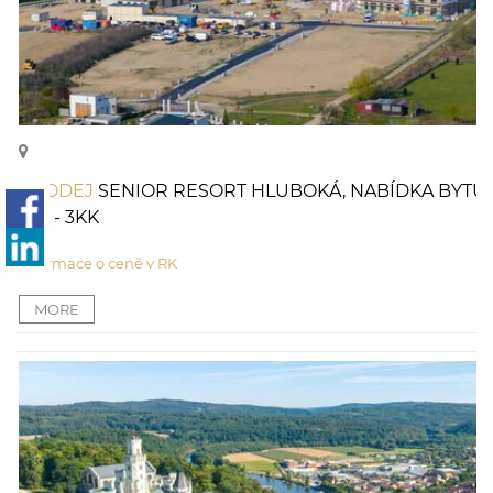
PRODEJ
SENIOR RESORT HLUBOKÁ, NABÍDKA BYTŮ
1KK - 3KK
informace o ceně v RK