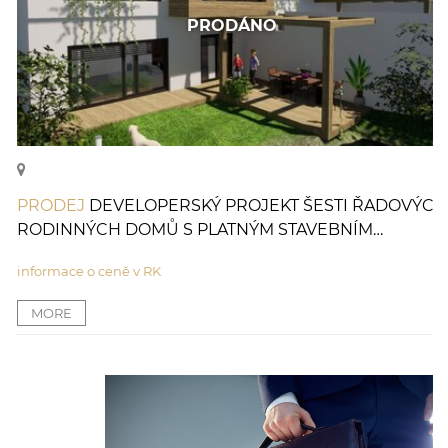
PRODÁNO
PRODEJ
DEVELOPERSKÝ PROJEKT ŠESTI ŘADOVÝCH
RODINNÝCH DOMŮ S PLATNÝM STAVEBNÍM
POVOLENÍM
informace o ceně v RK