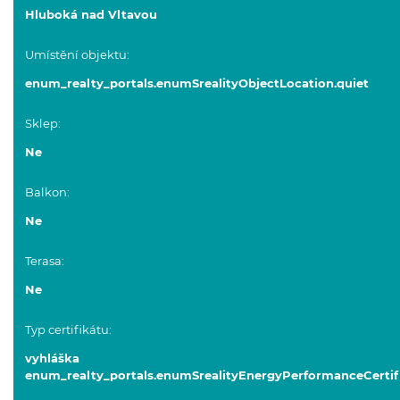
Hluboká nad Vltavou
Umístění objektu:
enum_realty_portals.enumSrealityObjectLocation.quiet
Sklep:
Ne
Balkon:
Ne
Terasa:
Ne
Typ certifikátu:
vyhláška
enum_realty_portals.enumSrealityEnergyPerformanceCertif