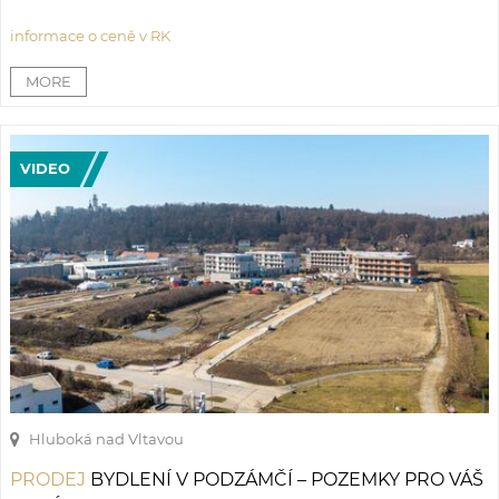
ČESKÝCH BUDĚJOVICÍCH
informace o ceně v RK
VIDEO
Hluboká nad Vltavou
PRODEJ
BYDLENÍ V PODZÁMČÍ – POZEMKY PRO VÁŠ