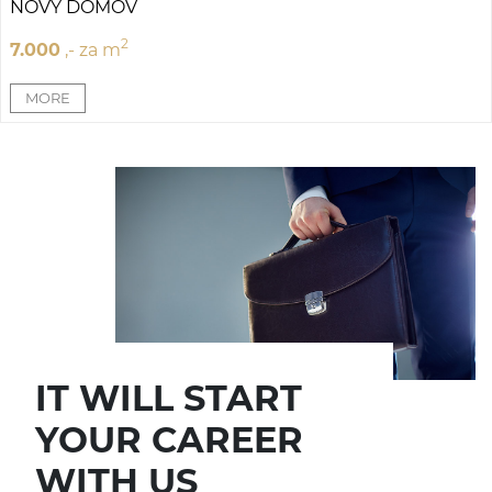
NOVÝ DOMOV
2
7.000
,- za m
IT WILL START
YOUR CAREER
WITH US