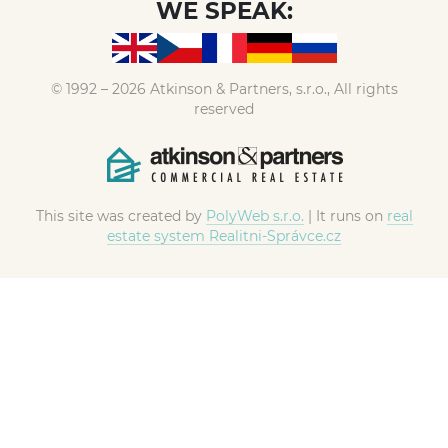
WE SPEAK:
© 1992 – 2026 Atkinson & Partners, s.r.o., All rights
reserved
This site was created by
PolyWeb s.r.o.
| It runs on
real
estate system Realitni-Správce.cz