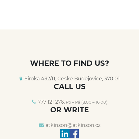
WHERE TO FIND US?
Široká 432/11, České Budějovice, 370 01
CALL US
777 121 276
, Po – Pá (8,00 – 16,00)
OR WRITE
atkinson@
atkinson.cz