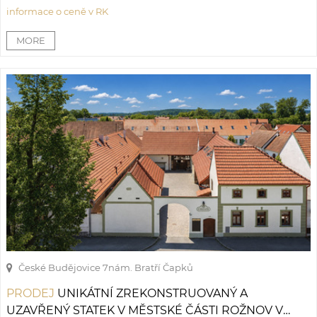
informace o ceně v RK
České Budějovice 7
nám. Bratří Čapků
PRODEJ
UNIKÁTNÍ ZREKONSTRUOVANÝ A
UZAVŘENÝ STATEK V MĚSTSKÉ ČÁSTI ROŽNOV V