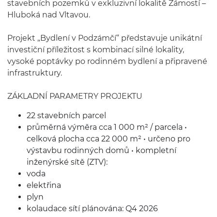
stavebních pozemků v exkluzivní lokalitě Zámostí –
Hluboká nad Vltavou.
Projekt „Bydlení v Podzámčí“ představuje unikátní
investiční příležitost s kombinací silné lokality,
vysoké poptávky po rodinném bydlení a připravené
infrastruktury.
ZÁKLADNÍ PARAMETRY PROJEKTU
22 stavebních parcel
průměrná výměra cca 1 000 m² / parcela •
celková plocha cca 22 000 m² • určeno pro
výstavbu rodinných domů • kompletní
inženýrské sítě (ZTV):
voda
elektřina
plyn
kolaudace sítí plánována: Q4 2026