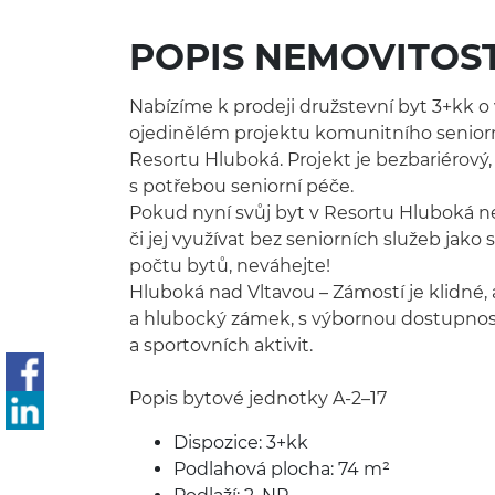
POPIS NEMOVITOST
Nabízíme k prodeji družstevní byt 3+kk 
ojedinělém projektu komunitního seniorn
Resortu Hluboká. Projekt je bezbariérový,
s potřebou seniorní péče.
Pokud nyní svůj byt v Resortu Hluboká ne
či jej využívat bez seniorních služeb jako
počtu bytů, neváhejte!
Hluboká nad Vltavou – Zámostí je klidné, 
a hlubocký zámek, s výbornou dostupnost
a sportovních aktivit.
Popis bytové jednotky A-2–17
Dispozice: 3+kk
Podlahová plocha: 74 m²