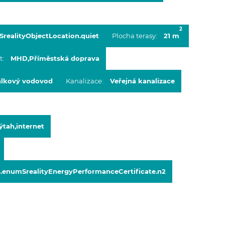
2
realityObjectLocation.quiet
Plocha terasy:
21 m
t:
MHD
,
Příměstská doprava
lkový vodovod
Kanalizace:
Veřejná kanalizace
ýtah
,
internet
s.enumSrealityEnergyPerformanceCertificate.n2