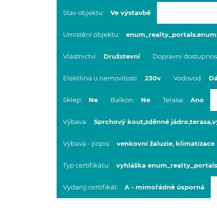
Stav objektu:
Ve výstavbě
Umístění objektu:
enum_realty_portals.enumS
Vlastnictví:
Družstevní
Dopravní dostupnos
Elektřina u nemovitosti:
230v
Vodovod:
Dá
Sklep:
Ne
Balkon:
Ne
Terasa:
Ano
Výbava:
Sprchový kout
,
zděnné jádro
,
terasa
,
v
Výbava - popis:
venkovní žaluzie, klimatizace
Typ certifikátu:
vyhláška enum_realty_portal
Vydaný certifikát:
A - mimořádně úsporná