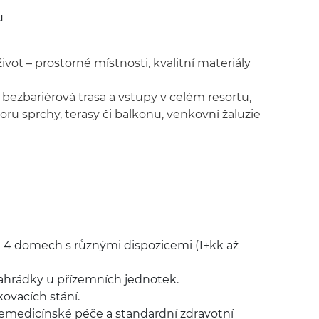
u
vot – prostorné místnosti, kvalitní materiály
bezbariérová trasa a vstupy v celém resortu,
oru sprchy, terasy či balkonu, venkovní žaluzie
 4 domech s různými dispozicemi (1+kk až
zahrádky u přízemních jednotek.
ovacích stání.
le­medicínské péče a standardní zdravotní