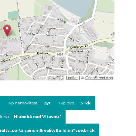
Leaflet
|
©
OpenStreetMap
Typ nemovitosti:
Byt
Typ bytu:
3+kk
resa:
Hluboká nad Vltavou 1
alty_portals.enumSrealityBuildingType.brick