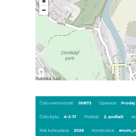
+
−
?
Číslo nemovitosti:
00873
Operace:
Prodej
Číslo bytu:
A-2-17
Podlaží:
2. podlaží
Ad
Rok kolaudace:
2026
Konstrukce:
enum_re