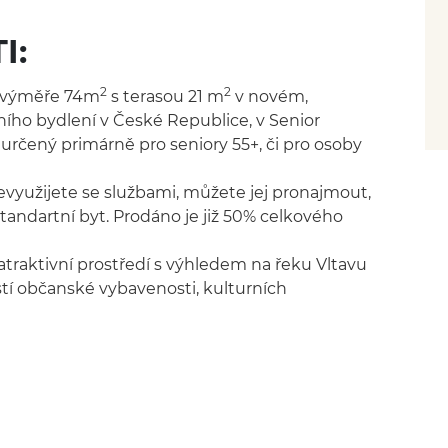
I:
2
2
o výměře 74m
s terasou 21 m
v novém,
ího bydlení v České Republice, v Senior
 určený primárně pro seniory 55+, či pro osoby
využijete se službami, můžete jej pronajmout,
 standartní byt. Prodáno je již 50% celkového
atraktivní prostředí s výhledem na řeku Vltavu
í občanské vybavenosti, kulturních