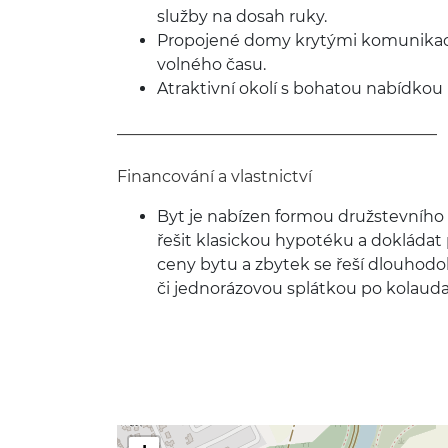
služby na dosah ruky.
Propojené domy krytými komunikace
volného času.
Atraktivní okolí s bohatou nabídkou k
_____________­________________________­___
Financování a vlastnictví
Byt je nabízen formou družstevního 
řešit klasickou hypotéku a dokládat
ceny bytu a zbytek se řeší dlouhod
či jednorázovou splátkou po kolauda