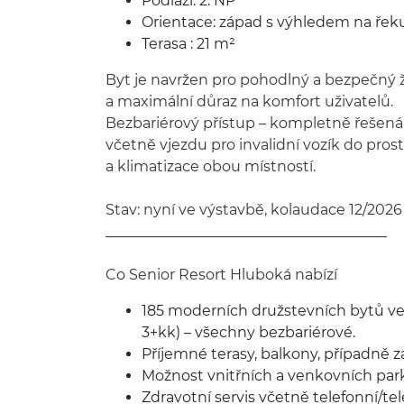
Podlaží: 2. NP
Orientace: západ s výhledem na řek
Terasa : 21 m²
Byt je navržen pro pohodlný a bezpečný ži
a maximální důraz na komfort uživatelů.
Bezbariérový přístup – kompletně řešená 
včetně vjezdu pro invalidní vozík do prost
a klimatizace obou místností.
Stav: nyní ve výstavbě, kolaudace 12/2026
_____________­________________________­__
Co Senior Resort Hluboká nabízí
185 moderních družstevních bytů ve
3+kk) – všechny bezbariérové.
Příjemné terasy, balkony, případně 
Možnost vnitřních a venkovních park
Zdravotní servis včetně telefonní/te